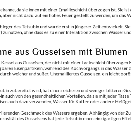
ekanne, da sie innen mit einer Emailleschicht überzogen ist. Sie is
er nicht dazu, auf ein hohes Feuer gestellt zu werden, um das Wa
leger des Tetsubin und wurde erst in jüngerer Zeit entwickelt. Sie
zu nutzen, ohne dass es zu einer Interaktion zwischen Wasser u
nne aus Gusseisen mit Blumen
Kessel aus Gusseisen, der nicht mit einer Lackschicht überzogen is
baren Eisenpartikeln, während des Kochvorgangs in das Wasser zu
ch weicher und süßer. Unemailliertes Gusseisen, ein leicht porös
ubin zubereitet wird, hat einen reicheren und weniger bitteren G
auch von den gesundheitlichen Vorteilen, da sie mit jeder Tasse T
eisen auch dazu verwenden, Wasser für Kaffee oder andere Heißge
variierenden Geschmack des Wassers ergeben. Abhängig von der 
rosität des Gusseisens hat jede Tetsubin einen einzigartigen Ef