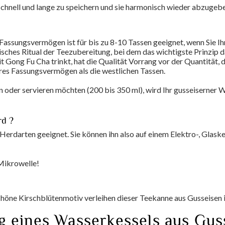
chnell und lange zu speichern und sie harmonisch wieder abzugebe
assungsvermögen ist für bis zu 8-10 Tassen geeignet, wenn Sie 
sisches Ritual der Teezubereitung, bei dem das wichtigste Prinzip 
Gong Fu Cha trinkt, hat die Qualität Vorrang vor der Quantität, da
eres Fassungsvermögen als die westlichen Tassen.
 oder servieren möchten (200 bis 350 ml), wird Ihr gusseiserner 
rd ?
 Herdarten geeignet. Sie können ihn also auf einem Elektro-, Glask
Mikrowelle!
höne Kirschblütenmotiv verleihen dieser Teekanne aus Gusseisen i
 eines Wasserkessels aus Gus