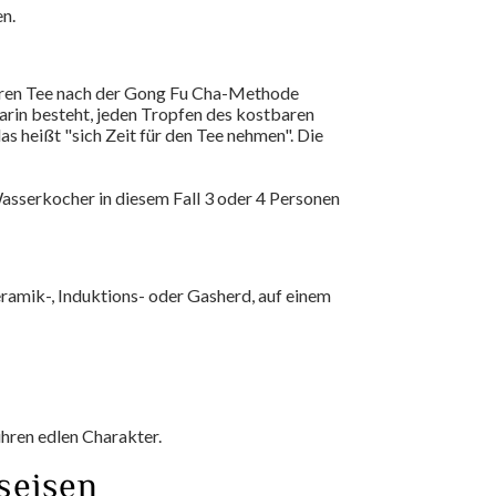
n.
Ihren Tee nach der Gong Fu Cha-Methode
darin besteht, jeden Tropfen des kostbaren
s heißt "sich Zeit für den Tee nehmen". Die
Wasserkocher in diesem Fall 3 oder 4 Personen
eramik-, Induktions- oder Gasherd, auf einem
hren edlen Charakter.
seisen