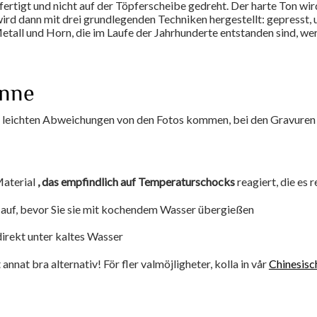
ertigt und nicht auf der Töpferscheibe gedreht. Der harte Ton w
rd dann mit drei grundlegenden Techniken hergestellt: gepresst, 
tall und Horn, die im Laufe der Jahrhunderte entstanden sind, w
anne
zu leichten Abweichungen von den Fotos kommen, bei den Gravuren
 Material
, das empfindlich auf Temperaturschocks
reagiert, die es 
auf, bevor Sie sie mit kochendem Wasser übergießen
direkt unter kaltes Wasser
t annat bra alternativ! För fler valmöjligheter, kolla in vår
Chinesisc