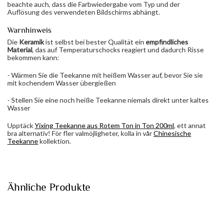
beachte auch, dass die Farbwiedergabe vom Typ und der
Auflösung des verwendeten Bildschirms abhängt.
Warnhinweis
Die
Keramik
ist selbst bei bester Qualität ein
empfindliches
Material
, das auf Temperaturschocks reagiert und dadurch Risse
bekommen kann:
- Wärmen Sie die Teekanne mit heißem Wasser auf, bevor Sie sie
mit kochendem Wasser übergießen
- Stellen Sie eine noch heiße Teekanne niemals direkt unter kaltes
Wasser
Upptäck
Yixing Teekanne aus Rotem Ton in Ton 200ml
, ett annat
bra alternativ! För fler valmöjligheter, kolla in vår
Chinesische
Teekanne
kollektion.
Ähnliche Produkte