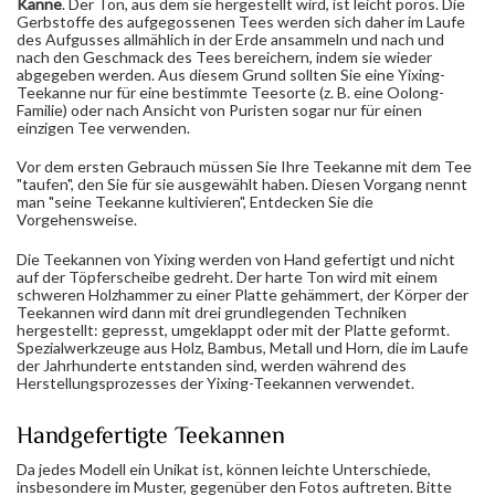
Kanne
. Der Ton, aus dem sie hergestellt wird, ist leicht porös. Die
Gerbstoffe des aufgegossenen Tees werden sich daher im Laufe
des Aufgusses allmählich in der Erde ansammeln und nach und
nach den Geschmack des Tees bereichern, indem sie wieder
abgegeben werden. Aus diesem Grund sollten Sie eine Yixing-
Teekanne nur für eine bestimmte Teesorte (z. B. eine Oolong-
Familie) oder nach Ansicht von Puristen sogar nur für einen
einzigen Tee verwenden.
Vor dem ersten Gebrauch müssen Sie Ihre Teekanne mit dem Tee
"taufen", den Sie für sie ausgewählt haben. Diesen Vorgang nennt
man "seine Teekanne kultivieren", Entdecken Sie die
Vorgehensweise.
Die Teekannen von Yixing werden von Hand gefertigt und nicht
auf der Töpferscheibe gedreht. Der harte Ton wird mit einem
schweren Holzhammer zu einer Platte gehämmert, der Körper der
Teekannen wird dann mit drei grundlegenden Techniken
hergestellt: gepresst, umgeklappt oder mit der Platte geformt.
Spezialwerkzeuge aus Holz, Bambus, Metall und Horn, die im Laufe
der Jahrhunderte entstanden sind, werden während des
Herstellungsprozesses der Yixing-Teekannen verwendet.
Handgefertigte Teekannen
Da jedes Modell ein Unikat ist, können leichte Unterschiede,
insbesondere im Muster, gegenüber den Fotos auftreten. Bitte