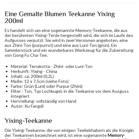
Eine Gemalte Blumen Teekanne Yixing
200ml
Es handelt sich um eine sogenannte Memory-Teekanne, die aus
der berühmten Yixing-Terde hergestellt wird, die sich im Laufe des
Aufgusses verputzt. Sie wird in zwei Versionen angeboten, eine
aus Zhini-Ton (purpurrot) und eine aus Luni-Ton (grün). Ein
Sammlerstück und ein wunderbares Werkzeug für die Zubereitung
von Gong Fu Cha-Tee.
Material: Terrakotta - Zhini- oder Luni-Ton
Herkunft: Yixing - China
Inhalt: ca. 200ml (0,2L)
Maße: 12 x 7,5cm (siehe Foto)
Farbe: Grün (Luni) oder Purpur (Zhini)
Filter : Ton, Typ Lochkugel, in die Teekanne vor dem Ausguss
integriert
Herstellung: vollständig von Hand
Autor: Xu Fangdi
Yixing-Teekanne
Die Yixing-Teekanne, die von einigen Teeliebhabern als die Königin
der Teekannen bezeichnet wird, ist eine sogenannte
Memory-