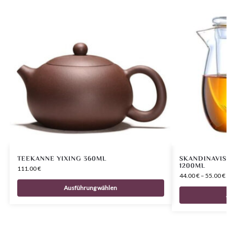
TEEKANNE YIXING 360ML
SKANDINAVIS
1200ML
111.00
€
44.00
€
–
55.00
€
Ausführung wählen