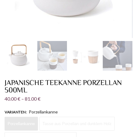
JAPANISCHE TEEKANNE PORZELLAN
500ML
40.00
€
–
81.00
€
Porzellankanne
VARIANTEN
:
Porzellankanne
Tasse aus Porzellan und dunklem Holz