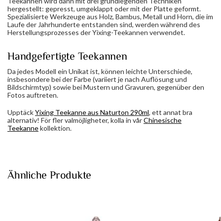
Teekannen wird dann mit drei grundlegenden Techniken
hergestellt: gepresst, umgeklappt oder mit der Platte geformt.
Spezialisierte Werkzeuge aus Holz, Bambus, Metall und Horn, die im
Laufe der Jahrhunderte entstanden sind, werden während des
Herstellungsprozesses der Yixing-Teekannen verwendet.
Handgefertigte Teekannen
Da jedes Modell ein Unikat ist, können leichte Unterschiede,
insbesondere bei der Farbe (variiert je nach Auflösung und
Bildschirmtyp) sowie bei Mustern und Gravuren, gegenüber den
Fotos auftreten.
Upptäck
Yixing Teekanne aus Naturton 290ml
, ett annat bra
alternativ! För fler valmöjligheter, kolla in vår
Chinesische
Teekanne
kollektion.
Ähnliche Produkte