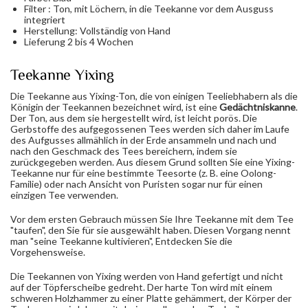
Filter : Ton, mit Löchern, in die Teekanne vor dem Ausguss
integriert
Herstellung: Vollständig von Hand
Lieferung 2 bis 4 Wochen
Teekanne Yixing
Die Teekanne aus Yixing-Ton, die von einigen Teeliebhabern als die
Königin der Teekannen bezeichnet wird, ist eine
Gedächtniskanne
.
Der Ton, aus dem sie hergestellt wird, ist leicht porös. Die
Gerbstoffe des aufgegossenen Tees werden sich daher im Laufe
des Aufgusses allmählich in der Erde ansammeln und nach und
nach den Geschmack des Tees bereichern, indem sie
zurückgegeben werden. Aus diesem Grund sollten Sie eine Yixing-
Teekanne nur für eine bestimmte Teesorte (z. B. eine Oolong-
Familie) oder nach Ansicht von Puristen sogar nur für einen
einzigen Tee verwenden.
Vor dem ersten Gebrauch müssen Sie Ihre Teekanne mit dem Tee
"taufen", den Sie für sie ausgewählt haben. Diesen Vorgang nennt
man "seine Teekanne kultivieren", Entdecken Sie die
Vorgehensweise.
Die Teekannen von Yixing werden von Hand gefertigt und nicht
auf der Töpferscheibe gedreht. Der harte Ton wird mit einem
schweren Holzhammer zu einer Platte gehämmert, der Körper der