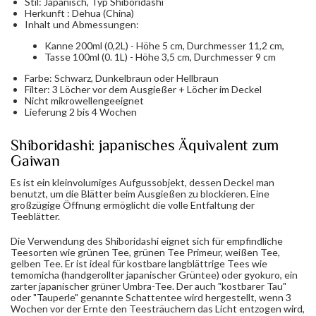
Stil: Japanisch, Typ Shiboridashi
Herkunft : Dehua (China)
Inhalt und Abmessungen:
Kanne 200ml (0,2L) - Höhe 5 cm, Durchmesser 11,2 cm,
Tasse 100ml (0. 1L) - Höhe 3,5 cm, Durchmesser 9 cm
Farbe: Schwarz, Dunkelbraun oder Hellbraun
Filter: 3 Löcher vor dem Ausgießer + Löcher im Deckel
Nicht mikrowellengeeignet
Lieferung 2 bis 4 Wochen
Shiboridashi: japanisches Äquivalent zum
Gaiwan
Es ist ein kleinvolumiges Aufgussobjekt, dessen Deckel man
benutzt, um die Blätter beim Ausgießen zu blockieren. Eine
großzügige Öffnung ermöglicht die volle Entfaltung der
Teeblätter.
Die Verwendung des Shiboridashi eignet sich für empfindliche
Teesorten wie grünen Tee, grünen Tee Primeur, weißen Tee,
gelben Tee. Er ist ideal für kostbare langblättrige Tees wie
temomicha (handgerollter japanischer Grüntee) oder gyokuro, ein
zarter japanischer grüner Umbra-Tee. Der auch "kostbarer Tau"
oder "Tauperle" genannte Schattentee wird hergestellt, wenn 3
Wochen vor der Ernte den Teesträuchern das Licht entzogen wird,