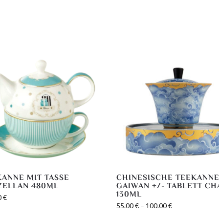
KANNE MIT TASSE
CHINESISCHE TEEKANN
ZELLAN 480ML
GAIWAN +/- TABLETT CH
130ML
0
€
55.00
€
–
100.00
€