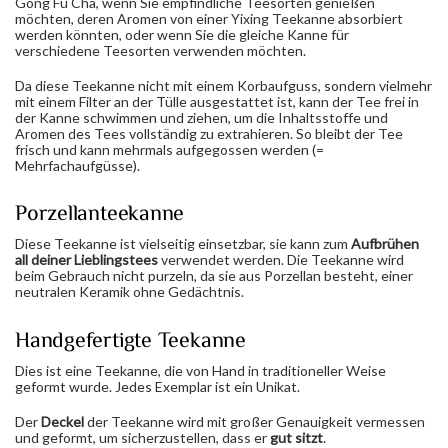
Gong Fu Cha, wenn Sie empfindliche Teesorten genießen
möchten, deren Aromen von einer Yixing Teekanne absorbiert
werden könnten, oder wenn Sie die gleiche Kanne für
verschiedene Teesorten verwenden möchten.
Da diese Teekanne nicht mit einem Korbaufguss, sondern vielmehr
mit einem Filter an der Tülle ausgestattet ist, kann der Tee frei in
der Kanne schwimmen und ziehen, um die Inhaltsstoffe und
Aromen des Tees vollständig zu extrahieren. So bleibt der Tee
frisch und kann mehrmals aufgegossen werden (=
Mehrfachaufgüsse).
Porzellanteekanne
Diese Teekanne ist vielseitig einsetzbar, sie kann zum
Aufbrühen
all deiner Lieblingstees
verwendet werden. Die Teekanne wird
beim Gebrauch nicht purzeln, da sie aus Porzellan besteht, einer
neutralen Keramik ohne Gedächtnis.
Handgefertigte Teekanne
Dies ist eine Teekanne, die von Hand in traditioneller Weise
geformt wurde. Jedes Exemplar ist ein Unikat.
Der
Deckel
der Teekanne wird mit großer Genauigkeit vermessen
und geformt, um sicherzustellen, dass er
gut sitzt
.